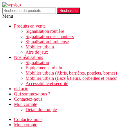
Aller
au
Recherche
Recherche
contenu
pour :
Menu
Produits en vente
Signalisation routière
Signalisation des chantiers
Signalisation lumineuse
Mobilier urbain
Aire de jeux
Nos réalisations
Signalisation
Équipements urbain
Mobilier urbain (Abris, barrières, potelets, bornes)
Mobilier urbain (Bacs à fleurs, corbeilles et bancs)
Accessibilité et sécurité
old actu
Qui sommes-nous ?
Contactez-nous
Mon compte
Détail du compte
Contactez-nous
Mon compte