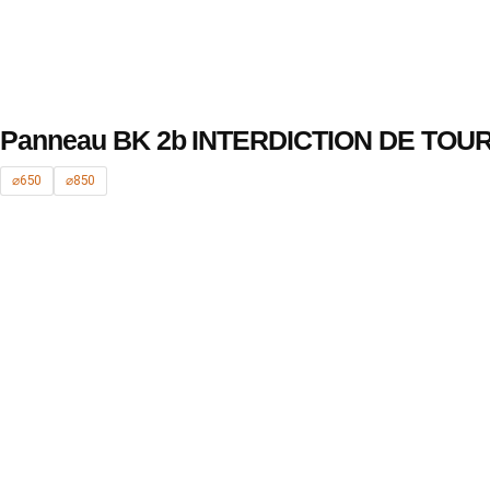
Panneau BK 2b INTERDICTION DE TOU
⌀650
⌀850