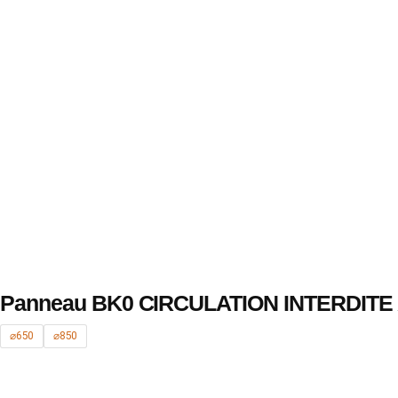
Panneau BK0 CIRCULATION INTERDITE
⌀650
⌀850