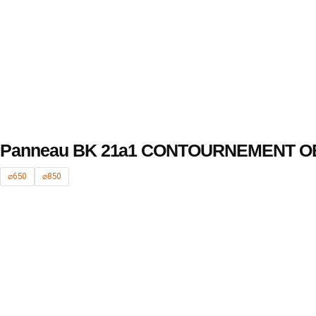
Panneau BK 21a1 CONTOURNEMENT O
⌀650
⌀850