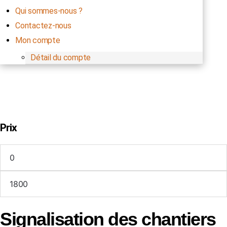
Qui sommes-nous ?
Contactez-nous
Mon compte
Détail du compte
0,00
€
Panier
0
Prix
Filtrer
Signalisation des chantiers