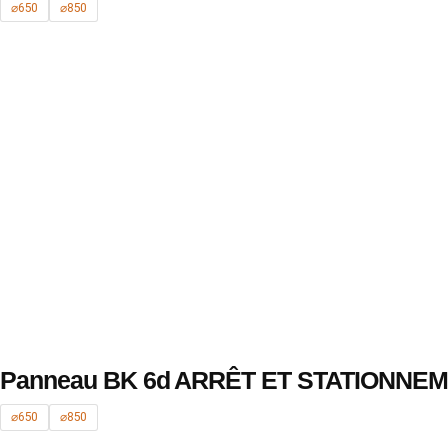
⌀650
⌀850
Panneau BK 6d ARRÊT ET STATIONNEM
⌀650
⌀850