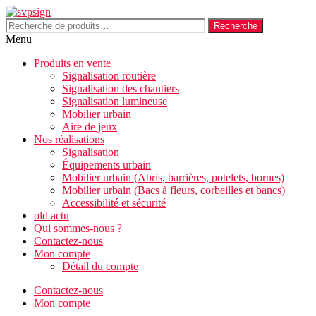
Aller
au
Recherche
Recherche
contenu
pour :
Menu
Produits en vente
Signalisation routière
Signalisation des chantiers
Signalisation lumineuse
Mobilier urbain
Aire de jeux
Nos réalisations
Signalisation
Équipements urbain
Mobilier urbain (Abris, barrières, potelets, bornes)
Mobilier urbain (Bacs à fleurs, corbeilles et bancs)
Accessibilité et sécurité
old actu
Qui sommes-nous ?
Contactez-nous
Mon compte
Détail du compte
Contactez-nous
Mon compte