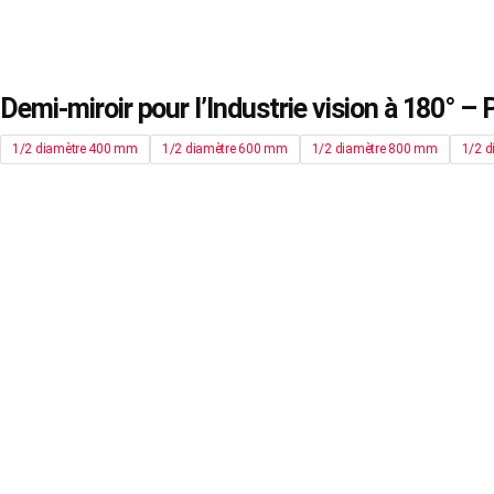
Demi-miroir pour l’Industrie vision à 180° – 
1/2 diamètre 400 mm
1/2 diamètre 600 mm
1/2 diamètre 800 mm
1/2 