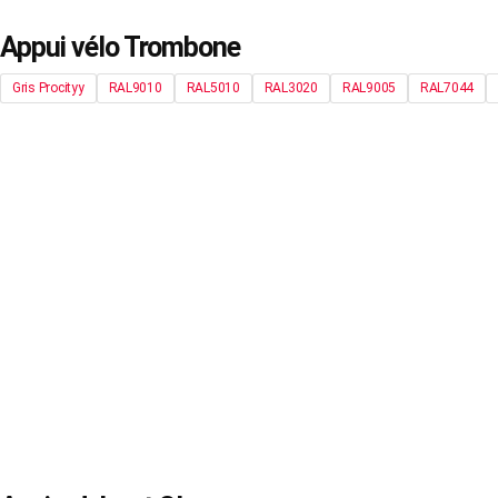
Appui vélo Trombone
Gris Procityy
RAL9010
RAL5010
RAL3020
RAL9005
RAL7044