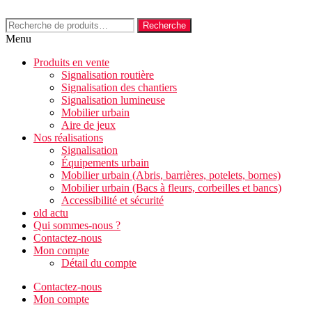
Aller
au
Recherche
Recherche
contenu
pour :
Menu
Produits en vente
Signalisation routière
Signalisation des chantiers
Signalisation lumineuse
Mobilier urbain
Aire de jeux
Nos réalisations
Signalisation
Équipements urbain
Mobilier urbain (Abris, barrières, potelets, bornes)
Mobilier urbain (Bacs à fleurs, corbeilles et bancs)
Accessibilité et sécurité
old actu
Qui sommes-nous ?
Contactez-nous
Mon compte
Détail du compte
Contactez-nous
Mon compte