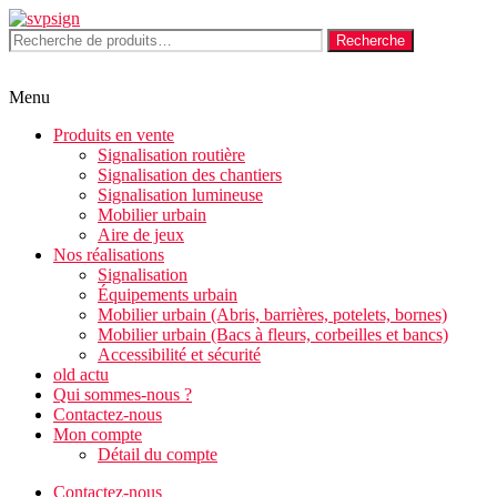
Aller
au
Recherche
Recherche
contenu
pour :
Menu
Produits en vente
Signalisation routière
Signalisation des chantiers
Signalisation lumineuse
Mobilier urbain
Aire de jeux
Nos réalisations
Signalisation
Équipements urbain
Mobilier urbain (Abris, barrières, potelets, bornes)
Mobilier urbain (Bacs à fleurs, corbeilles et bancs)
Accessibilité et sécurité
old actu
Qui sommes-nous ?
Contactez-nous
Mon compte
Détail du compte
Contactez-nous