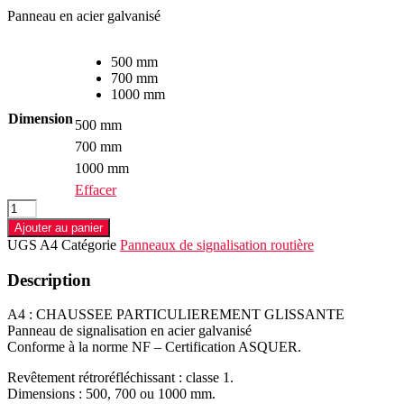
Panneau en acier galvanisé
500 mm
700 mm
1000 mm
Dimension
500 mm
700 mm
1000 mm
Effacer
quantité
de
Ajouter au panier
Panneau
UGS
A4
Catégorie
Panneaux de signalisation routière
A4
CHAUSSEE
Description
PARTICULIEREMENT
GLISSANTE
A4 : CHAUSSEE PARTICULIEREMENT GLISSANTE
Panneau de signalisation en acier galvanisé
Conforme à la norme NF – Certification ASQUER.
Revêtement rétroréfléchissant : classe 1.
Dimensions : 500, 700 ou 1000 mm.