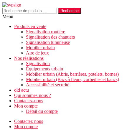
Aller
au
Recherche
Recherche
contenu
pour :
Menu
Produits en vente
Signalisation routière
Signalisation des chantiers
Signalisation lumineuse
Mobilier urbain
Aire de jeux
Nos réalisations
Signalisation
Équipements urbain
Mobilier urbain (Abris, barrières, potelets, bornes)
Mobilier urbain (Bacs à fleurs, corbeilles et bancs)
Accessibilité et sécurité
old actu
Qui sommes-nous ?
Contactez-nous
Mon compte
Détail du compte
Contactez-nous
Mon compte