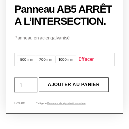
Panneau AB5 ARRÊT
A L’INTERSECTION.
Panneau en acier galvanisé
Effacer
500 mm
700 mm
1000 mm
quantité
AJOUTER AU PANIER
de
Panneau
AB5
ARRÊT
UGS
AB5
Catégorie
Panneaux de signalisation routière
A
L'INTERSECTION.