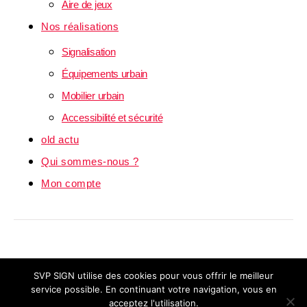
Aire de jeux
Nos réalisations
Signalisation
Équipements urbain
Mobilier urbain
Accessibilité et sécurité
old actu
Qui sommes-nous ?
Mon compte
© Copyright 2024 -
SVP SIGN
|
Mentions
SVP SIGN utilise des cookies pour vous offrir le meilleur
service possible. En continuant votre navigation, vous en
Légales
|
CGV
acceptez l'utilisation.