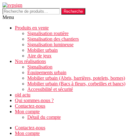
Aller
au
Recherche
Recherche
contenu
pour :
Menu
Produits en vente
Signalisation routière
Signalisation des chantiers
Signalisation lumineuse
Mobilier urbain
Aire de jeux
Nos réalisations
Signalisation
Équipements urbain
Mobilier urbain (Abris, barrières, potelets, bornes)
Mobilier urbain (Bacs à fleurs, corbeilles et bancs)
Accessibilité et sécurité
old actu
Qui sommes-nous ?
Contactez-nous
Mon compte
Détail du compte
Contactez-nous
Mon compte