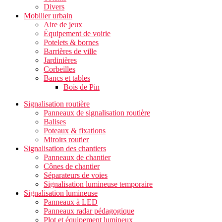
Divers
Mobilier urbain
Aire de jeux
Équipement de voirie
Potelets & bornes
Barrières de ville
Jardinières
Corbeilles
Bancs et tables
Bois de Pin
Signalisation routière
Panneaux de signalisation routière
Balises
Poteaux & fixations
Miroirs routier
Signalisation des chantiers
Panneaux de chantier
Cônes de chantier
Séparateurs de voies
Signalisation lumineuse temporaire
Signalisation lumineuse
Panneaux à LED
Panneaux radar pédagogique
Plot et équipement lumineux