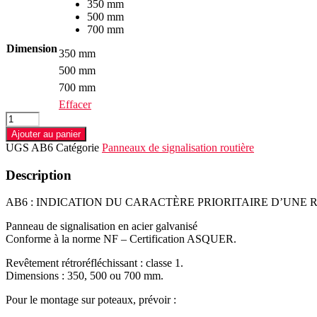
350 mm
500 mm
700 mm
Dimension
350 mm
500 mm
700 mm
Effacer
quantité
de
Ajouter au panier
Panneau
UGS
AB6
Catégorie
Panneaux de signalisation routière
AB6
:
Description
INDICATION
DU
AB6 : INDICATION DU CARACTÈRE PRIORITAIRE D’UNE 
CARACTÈRE
PRIORITAIRE
Panneau de signalisation en acier galvanisé
D'UNE
Conforme à la norme NF – Certification ASQUER.
ROUTE
Revêtement rétroréfléchissant : classe 1.
Dimensions : 350, 500 ou 700 mm.
Pour le montage sur poteaux, prévoir :