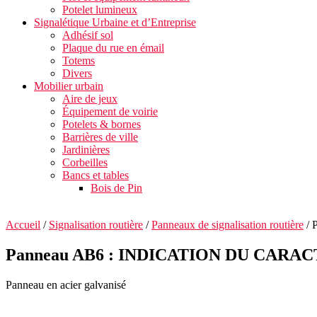
Potelet lumineux
Signalétique Urbaine et d’Entreprise
Adhésif sol
Plaque du rue en émail
Totems
Divers
Mobilier urbain
Aire de jeux
Équipement de voirie
Potelets & bornes
Barrières de ville
Jardinières
Corbeilles
Bancs et tables
Bois de Pin
Accueil
/
Signalisation routière
/
Panneaux de signalisation routière
/ 
Panneau AB6 : INDICATION DU CARA
Panneau en acier galvanisé