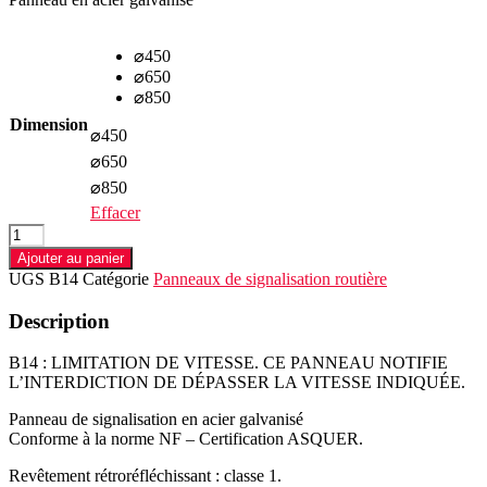
⌀450
⌀650
⌀850
Dimension
⌀450
⌀650
⌀850
Effacer
quantité
de
Ajouter au panier
Panneau
UGS
B14
Catégorie
Panneaux de signalisation routière
B14
LIMITATION
Description
DE
VITESSE.
B14 : LIMITATION DE VITESSE. CE PANNEAU NOTIFIE
L’INTERDICTION DE DÉPASSER LA VITESSE INDIQUÉE.
Panneau de signalisation en acier galvanisé
Conforme à la norme NF – Certification ASQUER.
Revêtement rétroréfléchissant : classe 1.