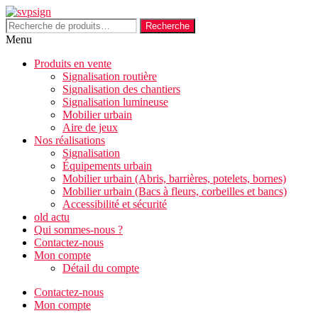
Aller
au
Recherche
Recherche
contenu
pour :
Menu
Produits en vente
Signalisation routière
Signalisation des chantiers
Signalisation lumineuse
Mobilier urbain
Aire de jeux
Nos réalisations
Signalisation
Équipements urbain
Mobilier urbain (Abris, barrières, potelets, bornes)
Mobilier urbain (Bacs à fleurs, corbeilles et bancs)
Accessibilité et sécurité
old actu
Qui sommes-nous ?
Contactez-nous
Mon compte
Détail du compte
Contactez-nous
Mon compte