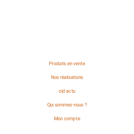
NOS HORAIRES
Du lundi au jeudi : de 8h à 16h
Et le vendredi : de 8h à 12h
Contactez-nous
Produits en vente
Nos réalisations
old actu
Qui sommes-nous ?
Mon compte