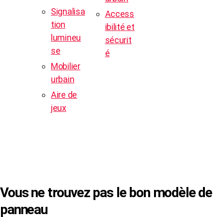
Signalisa
Access
tion
ibilité et
lumineu
sécurit
se
é
Mobilier
urbain
Aire de
jeux
© Copyright 2024 -
SVP SIGN
|
Mentions
Légales
|
CGV
Vous ne trouvez pas le bon modèle de
panneau