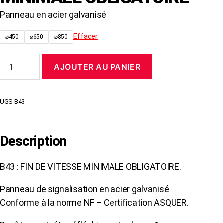
Panneau en acier galvanisé
Effacer
⌀450
⌀650
⌀850
quantité
AJOUTER AU PANIER
de
Panneau
B43
FIN
UGS
B43
DE
VITESSE
MINIMALE
OBLIGATOIRE
Description
B43 : FIN DE VITESSE MINIMALE OBLIGATOIRE.
Panneau de signalisation en acier galvanisé
Conforme à la norme NF – Certification ASQUER.