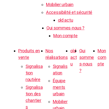
Mobilier urbain
Accessibilité et sécurité
old actu
Qui sommes-nous ?
Mon compte
Produits en
Nos
old
Qui
Mon
vente
réalisations
act
somme
com
u
s-nous
pte
Signalisa
Signalis
?
tion
ation
routière
Équipe
Signalisa
ments
tion des
urbain
chantier
Mobilier
s
urbain