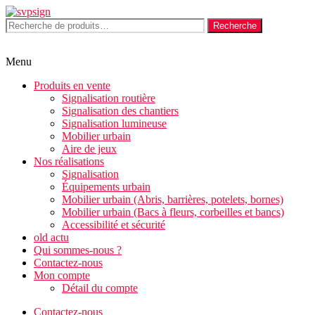
Aller
au
Recherche
Recherche
contenu
pour :
Menu
Produits en vente
Signalisation routière
Signalisation des chantiers
Signalisation lumineuse
Mobilier urbain
Aire de jeux
Nos réalisations
Signalisation
Équipements urbain
Mobilier urbain (Abris, barrières, potelets, bornes)
Mobilier urbain (Bacs à fleurs, corbeilles et bancs)
Accessibilité et sécurité
old actu
Qui sommes-nous ?
Contactez-nous
Mon compte
Détail du compte
Contactez-nous