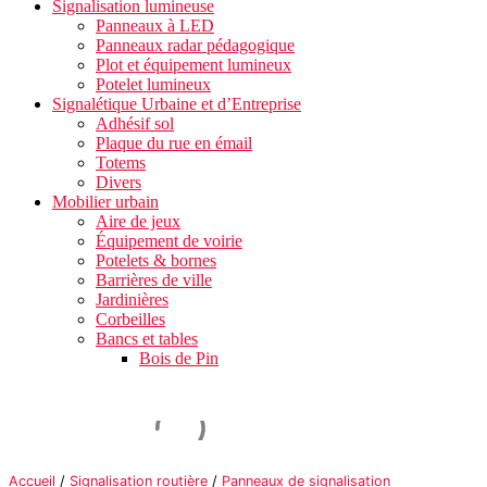
Signalisation lumineuse
Panneaux à LED
Panneaux radar pédagogique
Plot et équipement lumineux
Potelet lumineux
Signalétique Urbaine et d’Entreprise
Adhésif sol
Plaque du rue en émail
Totems
Divers
Mobilier urbain
Aire de jeux
Équipement de voirie
Potelets & bornes
Barrières de ville
Jardinières
Corbeilles
Bancs et tables
Bois de Pin
Accueil
/
Signalisation routière
/
Panneaux de signalisation