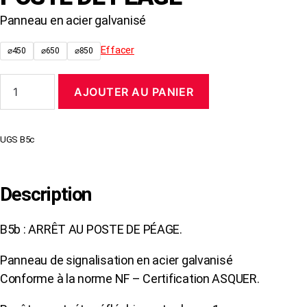
Panneau en acier galvanisé
Effacer
⌀450
⌀650
⌀850
quantité
AJOUTER AU PANIER
de
Panneau
B5c
ARRÊT
UGS
B5c
AU
POSTE
DE
PÉAGE
Description
B5b : ARRÊT AU POSTE DE PÉAGE.
Panneau de signalisation en acier galvanisé
Conforme à la norme NF – Certification ASQUER.