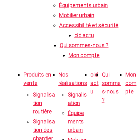
Équipements urbain
Mobilier urbain
Accessibilité et sécurité
old actu
Qui sommes-nous ?
Mon compte
Produits en
Nos
old
Qui
Mon
vente
réalisations
act
somme
com
u
s-nous
pte
Signalisa
Signalis
?
tion
ation
routière
Équipe
Signalisa
ments
tion des
urbain
chantier
Mobilier