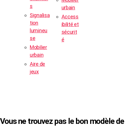
s
urbain
Signalisa
Access
tion
ibilité et
lumineu
sécurit
se
é
Mobilier
urbain
Aire de
jeux
© Copyright 2024 -
SVP SIGN
|
Mentions
Légales
|
CGV
Vous ne trouvez pas le bon modèle de