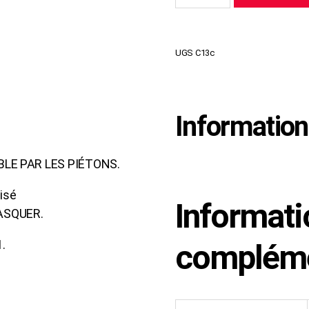
UGS
C13c
Informatio
LE PAR LES PIÉTONS.
isé
Informati
 ASQUER.
1.
compléme