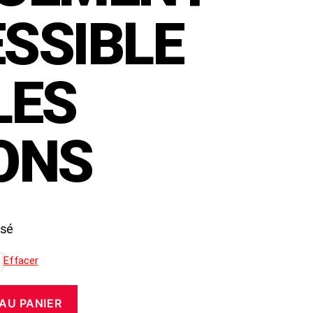
SSIBLE
LES
ONS
isé
Effacer
AU PANIER