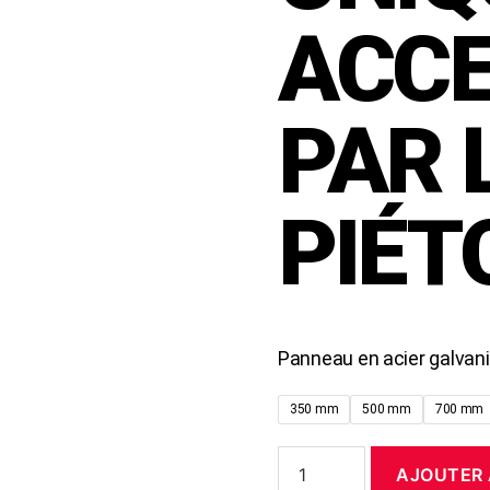
ACCE
PAR 
PIÉT
Panneau en acier galvan
350 mm
500 mm
700 mm
AJOUTER 