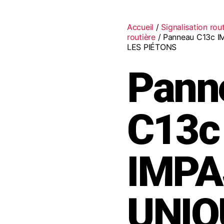
Accueil
/
Signalisation rou
routière
/ Panneau C13c 
LES PIÉTONS
Pann
C13c
IMPA
UNI