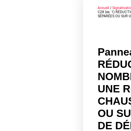
Accueil
/
Signalisatio
C28 (ex. 1) RÉDUC
SÉPARÉES OU SUR 
Pannea
RÉDU
NOMBR
UNE R
CHAU
OU S
DE D