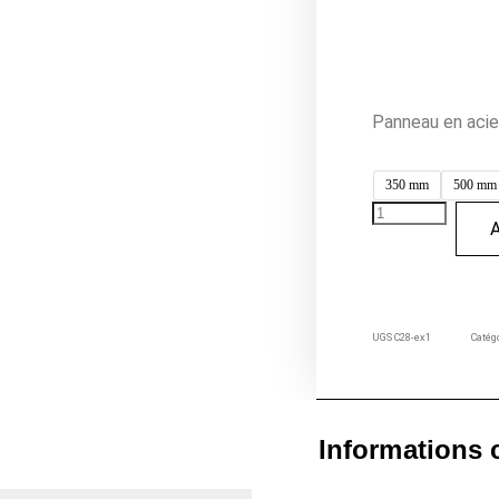
Panneau en acie
350 mm
500 mm
A
UGS
C28-ex1
Catég
Informations