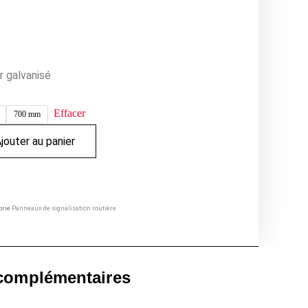
r galvanisé
Effacer
700 mm
jouter au panier
orie
Panneaux de signalisation routière
 complémentaires