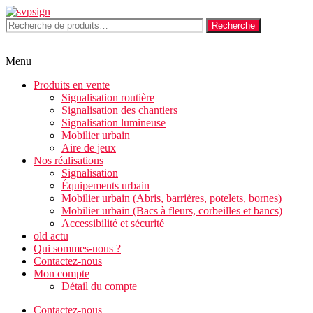
Aller
au
Recherche
Recherche
contenu
pour :
Menu
Produits en vente
Signalisation routière
Signalisation des chantiers
Signalisation lumineuse
Mobilier urbain
Aire de jeux
Nos réalisations
Signalisation
Équipements urbain
Mobilier urbain (Abris, barrières, potelets, bornes)
Mobilier urbain (Bacs à fleurs, corbeilles et bancs)
Accessibilité et sécurité
old actu
Qui sommes-nous ?
Contactez-nous
Mon compte
Détail du compte
Contactez-nous