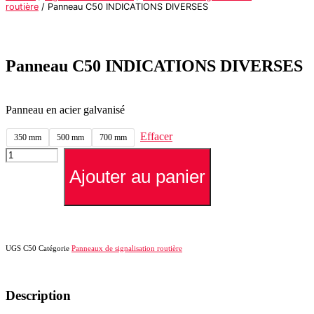
routière
/ Panneau C50 INDICATIONS DIVERSES
Panneau C50 INDICATIONS DIVERSES
Panneau en acier galvanisé
Effacer
350 mm
500 mm
700 mm
quantité
de
Ajouter au panier
Panneau
C50
INDICATIONS
DIVERSES
UGS
C50
Catégorie
Panneaux de signalisation routière
Description