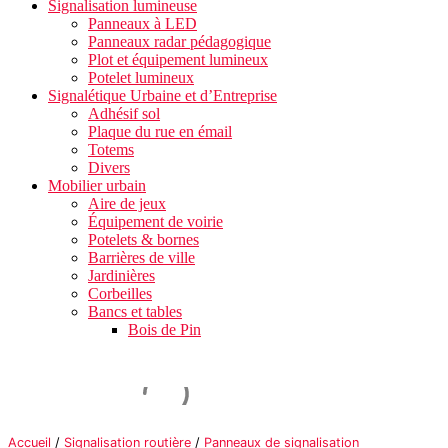
Signalisation lumineuse
Panneaux à LED
Panneaux radar pédagogique
Plot et équipement lumineux
Potelet lumineux
Signalétique Urbaine et d’Entreprise
Adhésif sol
Plaque du rue en émail
Totems
Divers
Mobilier urbain
Aire de jeux
Équipement de voirie
Potelets & bornes
Barrières de ville
Jardinières
Corbeilles
Bancs et tables
Bois de Pin
Accueil
/
Signalisation routière
/
Panneaux de signalisation