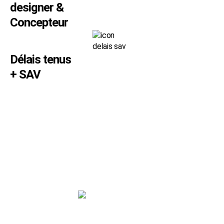
designer &
Concepteur
Délais tenus
+ SAV
SVP SIGN
180 rue de l’Industrie - 38140 RENAGE