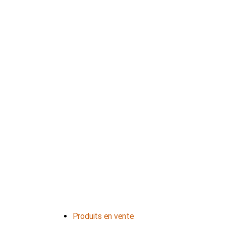
NOS HORAIRES
Du lundi au jeudi : de 8h à 16h
Et le vendredi : de 8h à 12h
Contactez-nous
Produits en vente