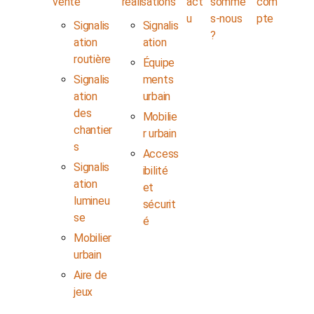
vente
réalisations
act
somme
com
u
s-nous
pte
Signalis
Signalis
?
ation
ation
routière
Équipe
Signalis
ments
ation
urbain
des
Mobilie
chantier
r urbain
s
Access
Signalis
ibilité
ation
et
lumineu
sécurit
se
é
Mobilier
urbain
Aire de
jeux