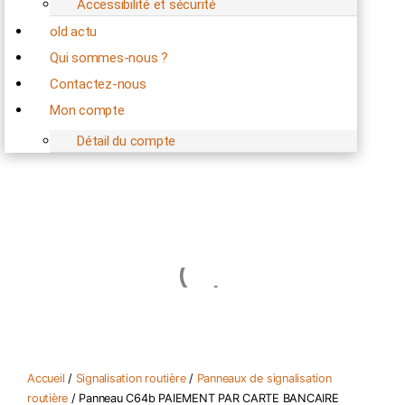
Accessibilité et sécurité
old actu
Qui sommes-nous ?
Contactez-nous
Mon compte
Détail du compte
0,00
€
Panier
0
Accueil
/
Signalisation routière
/
Panneaux de signalisation
routière
/ Panneau C64b PAIEMENT PAR CARTE BANCAIRE