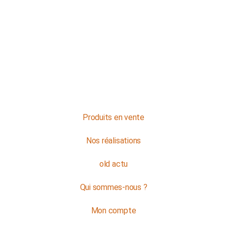
NOS HORAIRES
Du lundi au jeudi : de 8h à 16h
Et le vendredi : de 8h à 12h
Contactez-nous
Produits en vente
Nos réalisations
old actu
Qui sommes-nous ?
Mon compte