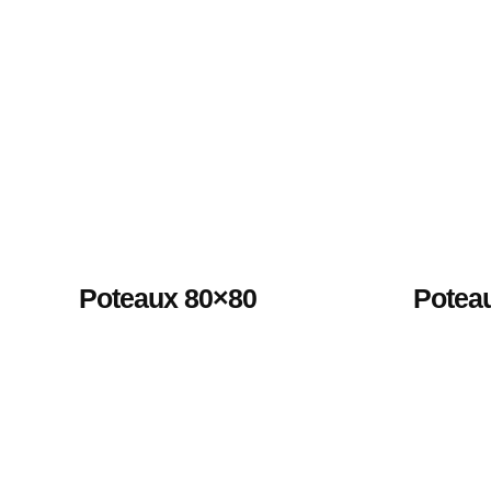
Poteaux 80×80
Potea