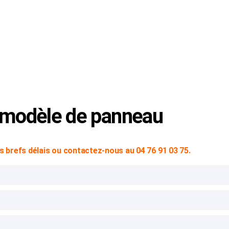
© Copyright 2024 -
SVP SIGN
|
Mentions Légales
|
CGV
n modèle de panneau
 brefs délais ou contactez-nous au 04 76 91 03 75.