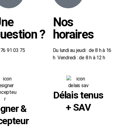
Une
Nos
uestion ?
horaires
4 76 91 03 75
Du lundi au jeudi : de 8 h à 16
h Vendredi : de 8 h à 12 h
Délais tenus
+ SAV
igner &
cepteur