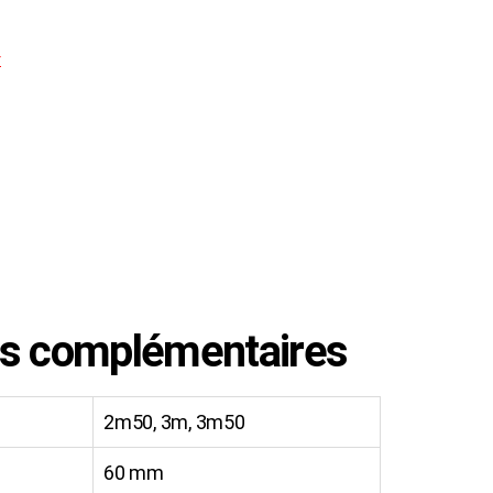
r
 panier
ns complémentaires
2m50, 3m, 3m50
60 mm