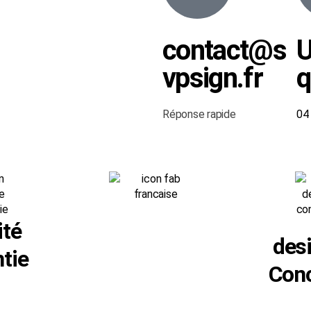
contact@s
vpsign.fr
q
Réponse rapide
0
ité
des
tie
Con