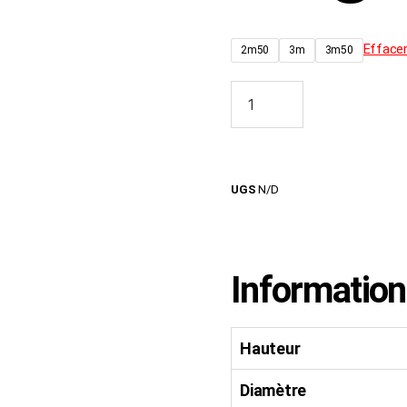
Efface
2m50
3m
3m50
Ajouter au
UGS
N/D
Informatio
Hauteur
Diamètre