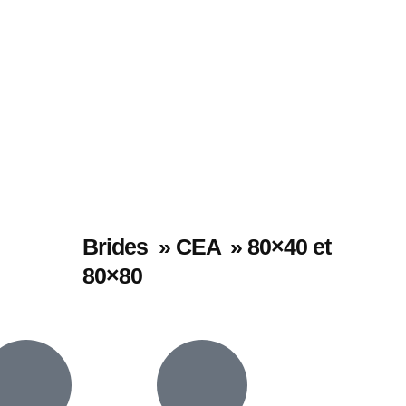
Brides » CEA » 80×40 et
80×80