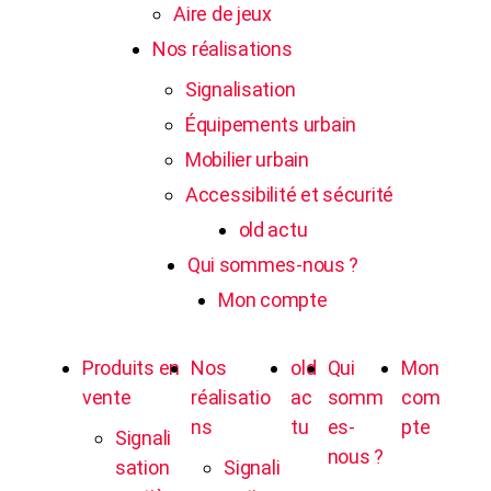
Aire de jeux
Nos réalisations
Signalisation
Équipements urbain
Mobilier urbain
Accessibilité et sécurité
old actu
Qui sommes-nous ?
Mon compte
Produits en
Nos
old
Qui
Mon
vente
réalisatio
ac
somm
com
ns
tu
es-
pte
Signali
nous ?
sation
Signali