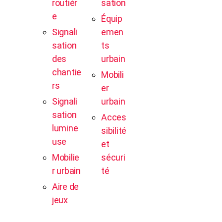
routièr
sation
e
Équip
Signali
emen
sation
ts
des
urbain
chantie
Mobili
rs
er
Signali
urbain
sation
Acces
lumine
sibilité
use
et
Mobilie
sécuri
r urbain
té
Aire de
jeux