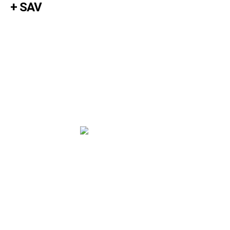
+ SAV
SVP SIGN
180 rue de l’Industrie - 38140 RENAGE
04 76 91 03 75