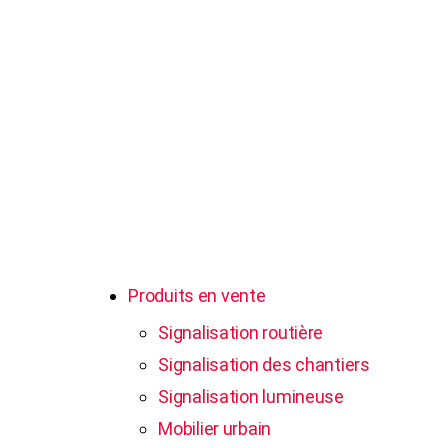
NOS HORAIRES
Du lundi au jeudi : de 8h à 16h
Et le vendredi : de 8h à 12h
Contactez-nous
Produits en vente
Signalisation routière
Signalisation des chantiers
Signalisation lumineuse
Mobilier urbain