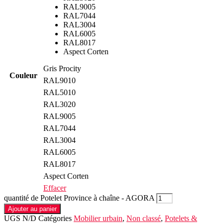
RAL9005
RAL7044
RAL3004
RAL6005
RAL8017
Aspect Corten
Gris Procity
Couleur
RAL9010
RAL5010
RAL3020
RAL9005
RAL7044
RAL3004
RAL6005
RAL8017
Aspect Corten
Effacer
quantité de Potelet Province à chaîne - AGORA
Ajouter au panier
UGS
N/D
Catégories
Mobilier urbain
,
Non classé
,
Potelets &