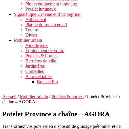
Plot et équipement lumineux
Potelet lumineux
Signalétique Urbaine et d’Entreprise
Adhésif sol
Plaque du rue en émail
Totems
Divers
Mobilier urbain
Aire de jeux
Équipement de voirie
Potelets & bornes
Barrières de ville
Jardinières
Corbeilles
Bancs et tables
Bois de Pin
Accueil
/
Mobilier urbain
/
Potelets & bornes
/ Potelet Province à
chaîne – AGORA
Potelet Province à chaîne – AGORA
Transformez vos potelets en dispositif de guidage piétonnier et de