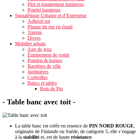
Plot et équipement lumineux
Potelet lumineux
Signalétique Urbaine et d’Entreprise
Adhésif sol
Plaque du rue en émail
Totems
Divers
Mobilier urbain
Aire de jeux
Équipement de voirie
Potelets & bornes
Barrières de ville
Jardinières
Corbeilles
Bancs et tables
Bois de Pin
- Table banc avec toit -
La table banc est créée en essence de
PIN NORD ROUGE
,
originaire de Finlande ou Suède, de catégorie 5, elle s’engage
à la
stabilité
et, est de haute
résistance
.