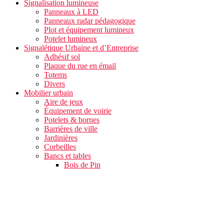
Signalisation lumineuse
Panneaux à LED
Panneaux radar pédagogique
Plot et équipement lumineux
Potelet lumineux
Signalétique Urbaine et d’Entreprise
Adhésif sol
Plaque du rue en émail
Totems
Divers
Mobilier urbain
Aire de jeux
Équipement de voirie
Potelets & bornes
Barrières de ville
Jardinières
Corbeilles
Bancs et tables
Bois de Pin