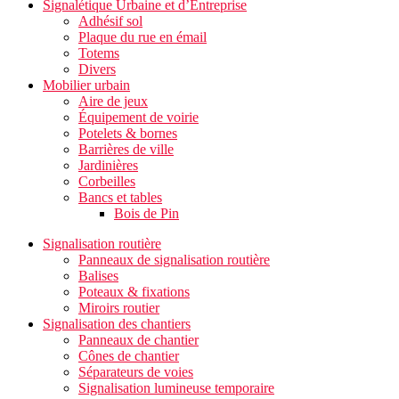
Signalétique Urbaine et d’Entreprise
Adhésif sol
Plaque du rue en émail
Totems
Divers
Mobilier urbain
Aire de jeux
Équipement de voirie
Potelets & bornes
Barrières de ville
Jardinières
Corbeilles
Bancs et tables
Bois de Pin
Signalisation routière
Panneaux de signalisation routière
Balises
Poteaux & fixations
Miroirs routier
Signalisation des chantiers
Panneaux de chantier
Cônes de chantier
Séparateurs de voies
Signalisation lumineuse temporaire