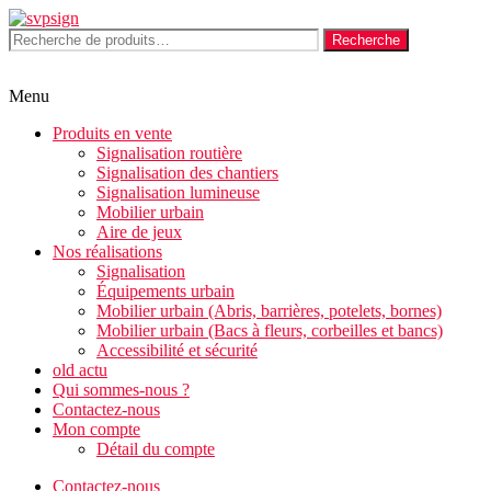
Aller
au
Recherche
Recherche
contenu
pour :
Menu
Produits en vente
Signalisation routière
Signalisation des chantiers
Signalisation lumineuse
Mobilier urbain
Aire de jeux
Nos réalisations
Signalisation
Équipements urbain
Mobilier urbain (Abris, barrières, potelets, bornes)
Mobilier urbain (Bacs à fleurs, corbeilles et bancs)
Accessibilité et sécurité
old actu
Qui sommes-nous ?
Contactez-nous
Mon compte
Détail du compte
Contactez-nous