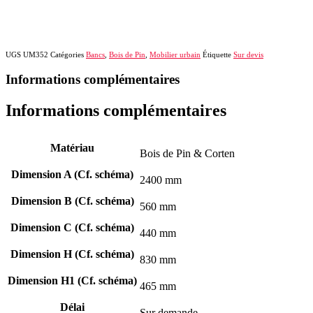
UGS
UM352
Catégories
Bancs
,
Bois de Pin
,
Mobilier urbain
Étiquette
Sur devis
Informations complémentaires
Informations complémentaires
Matériau
Bois de Pin & Corten
Dimension A (Cf. schéma)
2400 mm
Dimension B (Cf. schéma)
560 mm
Dimension C (Cf. schéma)
440 mm
Dimension H (Cf. schéma)
830 mm
Dimension H1 (Cf. schéma)
465 mm
Délai
Sur demande