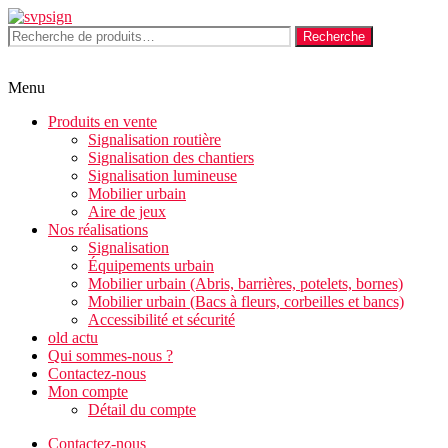
Aller
au
Recherche
Recherche
contenu
pour :
Menu
Produits en vente
Signalisation routière
Signalisation des chantiers
Signalisation lumineuse
Mobilier urbain
Aire de jeux
Nos réalisations
Signalisation
Équipements urbain
Mobilier urbain (Abris, barrières, potelets, bornes)
Mobilier urbain (Bacs à fleurs, corbeilles et bancs)
Accessibilité et sécurité
old actu
Qui sommes-nous ?
Contactez-nous
Mon compte
Détail du compte
Contactez-nous