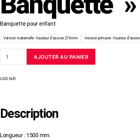
Banquette »
Banquette pour enfant
Version maternelle - hauteur d'assise 270mm
Version primaire - hauteur d'ass
quantité
AJOUTER AU PANIER
de
Banquette
"
SILAOS
UGS
N/D
"
enfant
Description
Longueur : 1500 mm.