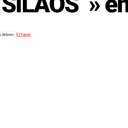
 SILAOS » en
Effacer
ise 390mm