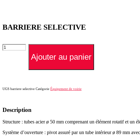
BARRIERE SELECTIVE
quantité
de
Ajouter au panier
BARRIERE
SELECTIVE
UGS
barriere selective
Catégorie
Équipement de voirie
Description
Structure : tubes acier ø 50 mm comprenant un élément rotatif et un él
Système d’ouverture : pivot assuré par un tube intérieur ø 89 mm avec