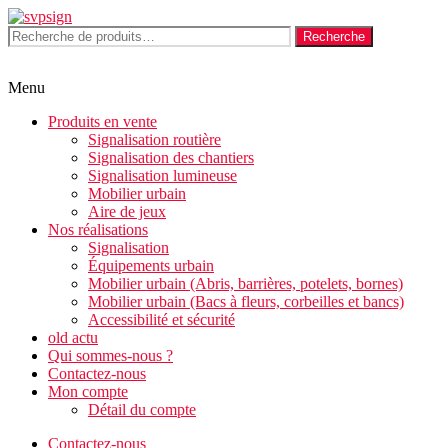
Aller
au
Recherche
Recherche
contenu
pour :
Menu
Produits en vente
Signalisation routière
Signalisation des chantiers
Signalisation lumineuse
Mobilier urbain
Aire de jeux
Nos réalisations
Signalisation
Équipements urbain
Mobilier urbain (Abris, barrières, potelets, bornes)
Mobilier urbain (Bacs à fleurs, corbeilles et bancs)
Accessibilité et sécurité
old actu
Qui sommes-nous ?
Contactez-nous
Mon compte
Détail du compte
Contactez-nous