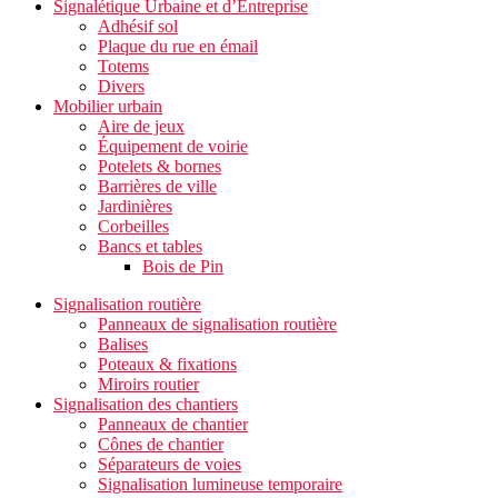
Signalétique Urbaine et d’Entreprise
Adhésif sol
Plaque du rue en émail
Totems
Divers
Mobilier urbain
Aire de jeux
Équipement de voirie
Potelets & bornes
Barrières de ville
Jardinières
Corbeilles
Bancs et tables
Bois de Pin
Signalisation routière
Panneaux de signalisation routière
Balises
Poteaux & fixations
Miroirs routier
Signalisation des chantiers
Panneaux de chantier
Cônes de chantier
Séparateurs de voies
Signalisation lumineuse temporaire