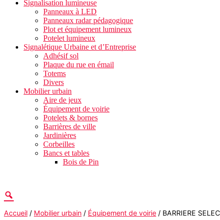
Signalisation lumineuse
Panneaux à LED
Panneaux radar pédagogique
Plot et équipement lumineux
Potelet lumineux
Signalétique Urbaine et d’Entreprise
Adhésif sol
Plaque du rue en émail
Totems
Divers
Mobilier urbain
Aire de jeux
Équipement de voirie
Potelets & bornes
Barrières de ville
Jardinières
Corbeilles
Bancs et tables
Bois de Pin
Accueil
/
Mobilier urbain
/
Équipement de voirie
/ BARRIERE SELEC