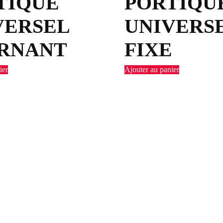
TIQUE
PORTIQU
VERSEL
UNIVERS
RNANT
FIXE
ier
Ajouter au panier