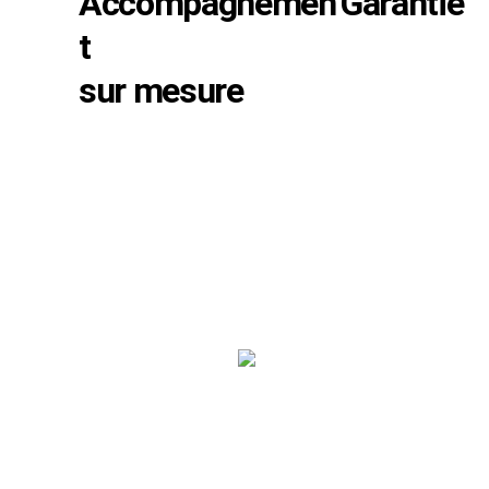
Accompagnemen
Garantie
t
sur mesure
SVP SIGN
180 rue de l’Industrie - 38140 RENAGE
04 76 91 03 75