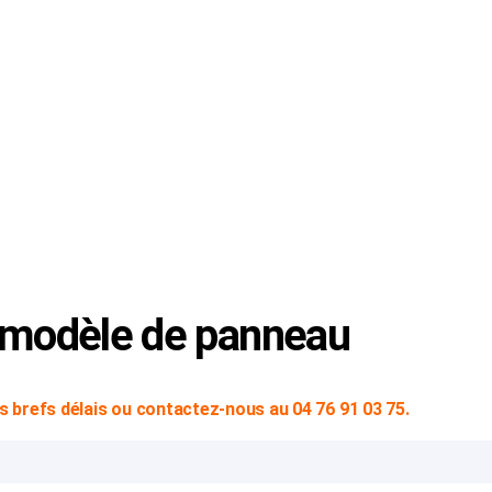
© Copyright 2024 -
SVP SIGN
|
Mentions Légales
|
CGV
n modèle de panneau
 brefs délais ou contactez-nous au 04 76 91 03 75.