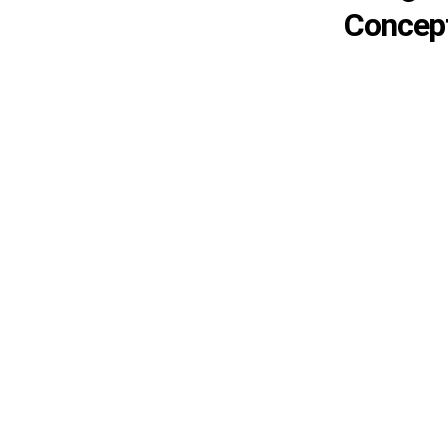
Concep
NOS HORAIRES
Du lundi au jeudi : de 8h à 16h
Et le vendredi : de 8h à 12h
Contactez-nous