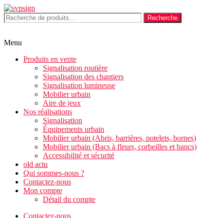
Aller
au
Recherche
Recherche
contenu
pour :
Menu
Produits en vente
Signalisation routière
Signalisation des chantiers
Signalisation lumineuse
Mobilier urbain
Aire de jeux
Nos réalisations
Signalisation
Équipements urbain
Mobilier urbain (Abris, barrières, potelets, bornes)
Mobilier urbain (Bacs à fleurs, corbeilles et bancs)
Accessibilité et sécurité
old actu
Qui sommes-nous ?
Contactez-nous
Mon compte
Détail du compte
Contactez-nous