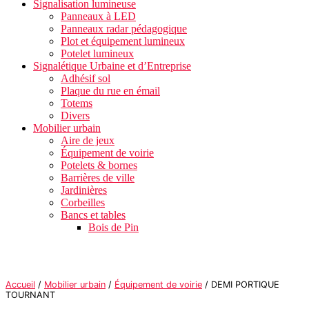
Signalisation lumineuse
Panneaux à LED
Panneaux radar pédagogique
Plot et équipement lumineux
Potelet lumineux
Signalétique Urbaine et d’Entreprise
Adhésif sol
Plaque du rue en émail
Totems
Divers
Mobilier urbain
Aire de jeux
Équipement de voirie
Potelets & bornes
Barrières de ville
Jardinières
Corbeilles
Bancs et tables
Bois de Pin
Accueil
/
Mobilier urbain
/
Équipement de voirie
/ DEMI PORTIQUE
TOURNANT