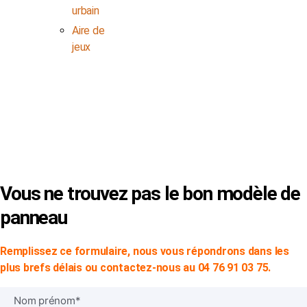
urbain
Aire de
jeux
© Copyright 2024 -
SVP SIGN
|
Mentions Légales
|
CGV
Vous ne trouvez pas le bon modèle de
panneau
Remplissez ce formulaire, nous vous répondrons dans les
plus brefs délais ou contactez-nous au 04 76 91 03 75.