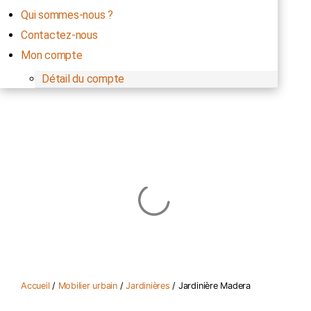
Qui sommes-nous ?
Contactez-nous
Mon compte
Détail du compte
0,00
€
Panier
0
Accueil
/
Mobilier urbain
/
Jardinières
/ Jardinière Madera