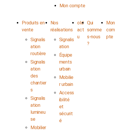
Mon compte
Produits en
Nos
old
Qui
Mon
vente
réalisations
act
somme
com
u
s-nous
pte
Signalis
Signalis
?
ation
ation
routière
Équipe
Signalis
ments
ation
urbain
des
Mobilie
chantier
r urbain
s
Access
Signalis
ibilité
ation
et
lumineu
sécurit
se
é
Mobilier