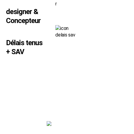
designer &
Concepteur
Délais tenus
+ SAV
SVP SIGN
180 rue de l’Industrie - 38140 RENAGE