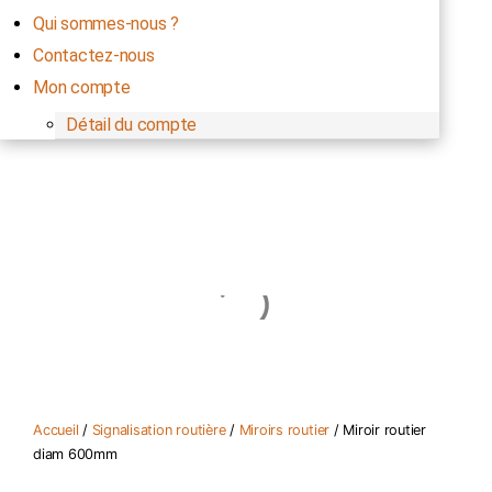
Qui sommes-nous ?
Contactez-nous
Mon compte
Détail du compte
3799,00
€
Panier
3
Accueil
/
Signalisation routière
/
Miroirs routier
/ Miroir routier
diam 600mm