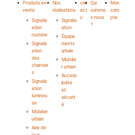
Produits en
Nos
old
Qui
Mon
vente
réalisations
act
somme
com
u
s-nous
pte
Signalis
Signalis
?
ation
ation
routière
Équipe
Signalis
ments
ation
urbain
des
Mobilie
chantier
r urbain
s
Access
Signalis
ibilité
ation
et
lumineu
sécurit
se
é
Mobilier
urbain
Aire de
jeux