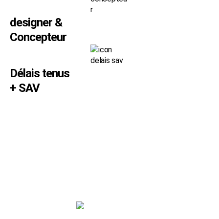
designer &
Concepteur
Délais tenus
+ SAV
SVP SIGN
180 rue de l’Industrie - 38140 RENAGE