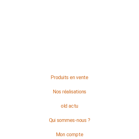
NOS HORAIRES
Du lundi au jeudi : de 8h à 16h
Et le vendredi : de 8h à 12h
Contactez-nous
Produits en vente
Nos réalisations
old actu
Qui sommes-nous ?
Mon compte