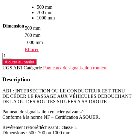
500 mm
700 mm
1000 mm
Dimension
500 mm
700 mm
1000 mm
Effacer
quantité
de
Ajouter au panier
Panneau
UGS
AB1
Catégorie
Panneaux de signalisation routière
AB1
INTERSECTION
Description
AB1 : INTERSECTION OU LE CONDUCTEUR EST TENU
DE CÉDER LE PASSAGE AUX VÉHICULES DEBOUCHANT
DE LA OU DES ROUTES SITUÉES A SA DROITE
Panneau de signalisation en acier galvanisé
Conforme à la norme NF – Certification ASQUER.
Revêtement rétroréfléchissant : classe 1.
Dimensions : 500, 700 ou 1000 mm.