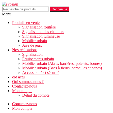
Aller
au
Recherche
Recherche
contenu
pour :
Menu
Produits en vente
Signalisation routière
Signalisation des chantiers
Signalisation lumineuse
Mobilier urbain
Aire de jeux
Nos réalisations
Signalisation
Équipements urbain
Mobilier urbain (Abris, barrières, potelets, bornes)
Mobilier urbain (Bacs à fleurs, corbeilles et bancs)
Accessibilité et sécurité
old actu
Qui sommes-nous ?
Contactez-nous
Mon compte
Détail du compte
Contactez-nous
Mon compte