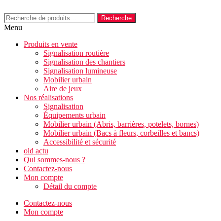
Aller
au
Recherche
Recherche
contenu
pour :
Menu
Produits en vente
Signalisation routière
Signalisation des chantiers
Signalisation lumineuse
Mobilier urbain
Aire de jeux
Nos réalisations
Signalisation
Équipements urbain
Mobilier urbain (Abris, barrières, potelets, bornes)
Mobilier urbain (Bacs à fleurs, corbeilles et bancs)
Accessibilité et sécurité
old actu
Qui sommes-nous ?
Contactez-nous
Mon compte
Détail du compte
Contactez-nous
Mon compte