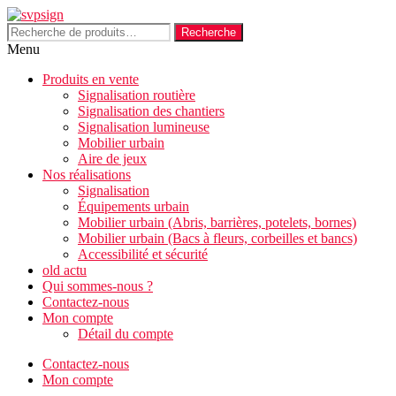
Aller
au
Recherche
Recherche
contenu
pour :
Menu
Produits en vente
Signalisation routière
Signalisation des chantiers
Signalisation lumineuse
Mobilier urbain
Aire de jeux
Nos réalisations
Signalisation
Équipements urbain
Mobilier urbain (Abris, barrières, potelets, bornes)
Mobilier urbain (Bacs à fleurs, corbeilles et bancs)
Accessibilité et sécurité
old actu
Qui sommes-nous ?
Contactez-nous
Mon compte
Détail du compte
Contactez-nous
Mon compte