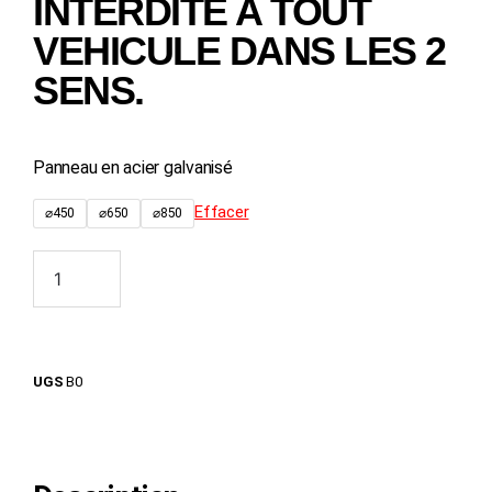
INTERDITE A TOUT
VEHICULE DANS LES 2
SENS.
Panneau en acier galvanisé
Effacer
⌀450
⌀650
⌀850
Ajouter au panier
UGS
B0