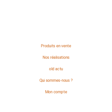
NOS HORAIRES
Du lundi au jeudi : de 8h à 16h
Et le vendredi : de 8h à 12h
Contactez-nous
Produits en vente
Nos réalisations
old actu
Qui sommes-nous ?
Mon compte