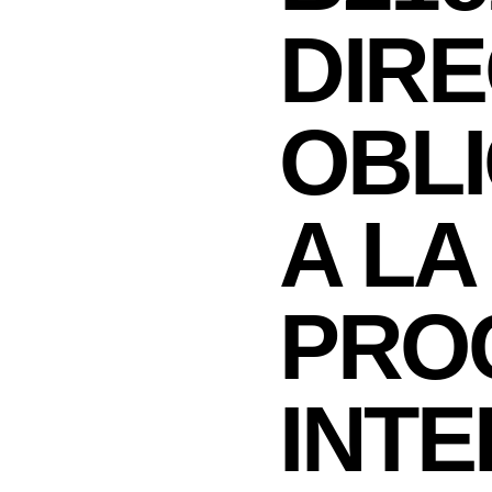
DIRE
OBL
A LA
PRO
INTE