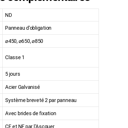
ND
Panneau d'obligation
⌀450, ⌀650, ⌀850
Classe 1
5 jours
Acier Galvanisé
Système breveté 2 par panneau
Avec brides de fixation
CE et NF par l'Ascquer