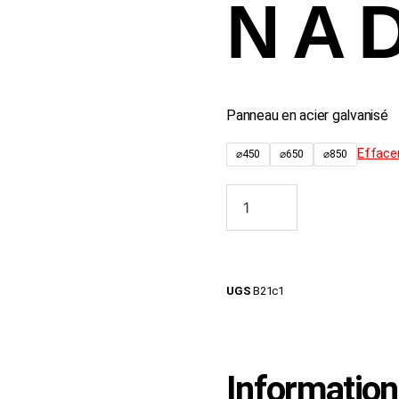
N A 
Panneau en acier galvanisé
Efface
⌀450
⌀650
⌀850
Ajouter au
UGS
B21c1
Informatio