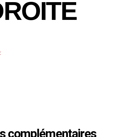
DROITE
r
 panier
ns complémentaires