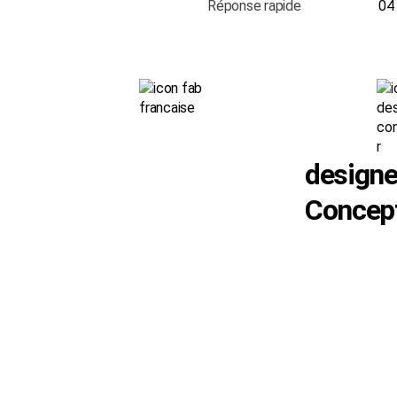
Réponse rapide
0
designe
Concep