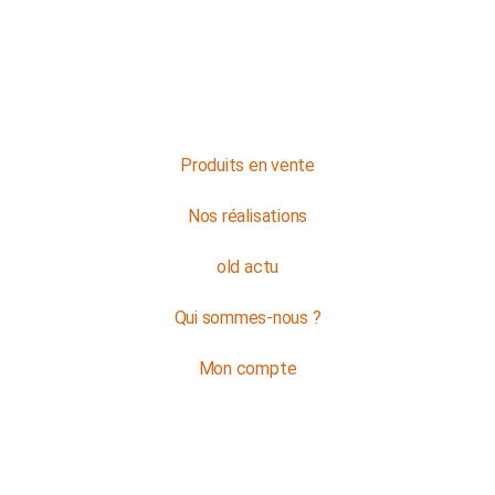
Du lundi au jeudi : de 8h à 16h
Et le vendredi : de 8h à 12h
Contactez-nous
Produits en vente
Nos réalisations
old actu
Qui sommes-nous ?
Mon compte
© Copyright 2024 -
SVP SIGN
|