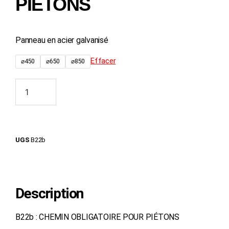
PIÉTONS
Panneau en acier galvanisé
Effacer
⌀450
⌀650
⌀850
Ajouter au panier
UGS
B22b
Description
B22b : CHEMIN OBLIGATOIRE POUR PIÉTONS