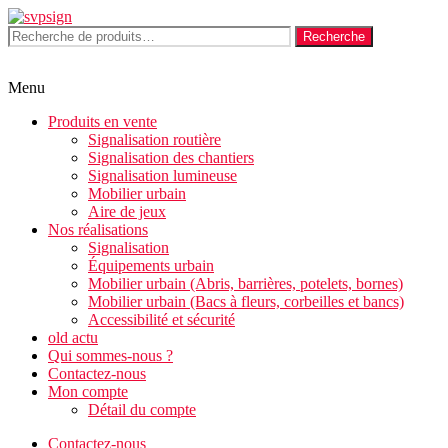
Aller
au
Recherche
Recherche
contenu
pour :
Menu
Produits en vente
Signalisation routière
Signalisation des chantiers
Signalisation lumineuse
Mobilier urbain
Aire de jeux
Nos réalisations
Signalisation
Équipements urbain
Mobilier urbain (Abris, barrières, potelets, bornes)
Mobilier urbain (Bacs à fleurs, corbeilles et bancs)
Accessibilité et sécurité
old actu
Qui sommes-nous ?
Contactez-nous
Mon compte
Détail du compte
Contactez-nous