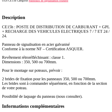
UGS
CE15h
Catégorie
Panneaux de signalisation routière
CARBURANT
+
GPL
+
Description
RECHARGE
DES
CE15h : POSTE DE DISTRIBUTION DE CARBURANT + GPL
VEHICULES
+ RECHARGE DES VEHICULES ELECTRIQUES 7 / 7 ET 24 /
ELECTRIQUES
24.
7
/
Panneau de signalisation en acier galvanisé
7
Conforme à la norme NF – Certification ASQUER.
ET
24
Revêtement rétroréfléchissant : classe 1.
/
Dimensions : 350, 500 ou 700mm.
24
Pour le montage sur poteaux, prévoir :
2 brides de fixation pour les panneaux 350, 500 ou 700mm.
Les brides sont à commander séparément, en fonction de la section
de votre poteau.
Possibilité de laquage du panneau (nous consulter).
Informations complémentaires