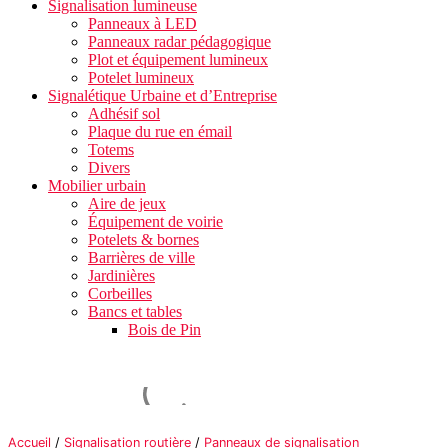
Signalisation lumineuse
Panneaux à LED
Panneaux radar pédagogique
Plot et équipement lumineux
Potelet lumineux
Signalétique Urbaine et d’Entreprise
Adhésif sol
Plaque du rue en émail
Totems
Divers
Mobilier urbain
Aire de jeux
Équipement de voirie
Potelets & bornes
Barrières de ville
Jardinières
Corbeilles
Bancs et tables
Bois de Pin
Accueil
/
Signalisation routière
/
Panneaux de signalisation