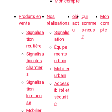
Mon compte
Produits en
Nos
old
Qui
Mon
vente
réalisations
act
somme
com
u
s-nous
pte
Signalisa
Signalis
?
tion
ation
routière
Équipe
Signalisa
ments
tion des
urbain
chantier
Mobilier
s
urbain
Signalisa
Access
tion
ibilité et
lumineu
sécurit
se
é
Mobilier