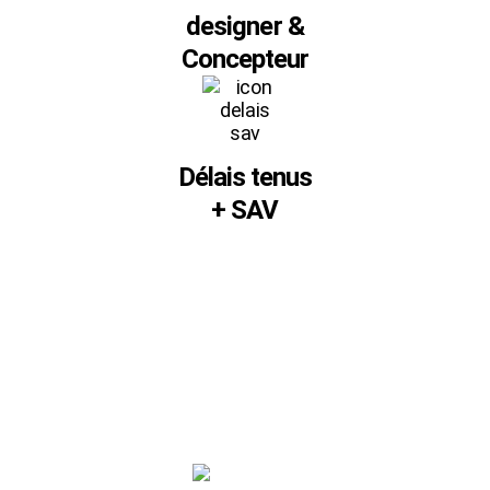
designer &
Concepteur
Délais tenus
+ SAV
SVP SIGN
180 rue de l’Industrie - 38140 RENAGE