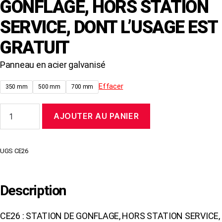
GONFLAGE, HORS STATION
SERVICE, DONT L’USAGE EST
GRATUIT
Panneau en acier galvanisé
Effacer
350 mm
500 mm
700 mm
quantité
AJOUTER AU PANIER
de
Panneau
CE26
STATION
UGS
CE26
DE
GONFLAGE,
HORS
STATION
Description
SERVICE,
DONT
L'USAGE
CE26 : STATION DE GONFLAGE, HORS STATION SERVICE,
EST