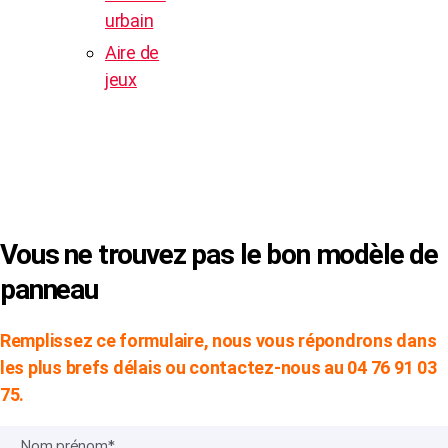
urbain
Aire de
jeux
© Copyright 2024 -
SVP SIGN
|
Mentions
Légales
|
CGV
Vous ne trouvez pas le bon modèle de
panneau
Remplissez ce formulaire, nous vous répondrons dans
les plus brefs délais ou contactez-nous au 04 76 91 03
75.