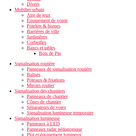
Divers
Mobilier urbain
Aire de jeux
Équipement de voirie
Potelets & bornes
Barrières de ville
Jardinières
Corbeilles
Bancs et tables
Bois de Pin
Signalisation routière
Panneaux de signalisation routière
Balises
Poteaux & fixations
Miroirs routier
Signalisation des chantiers
Panneaux de chantier
Cônes de chantier
Séparateurs de voies
Signalisation lumineuse temporaire
Signalisation lumineuse
Panneaux à LED
Panneaux radar pédagogique
Plot et équipement lumineux