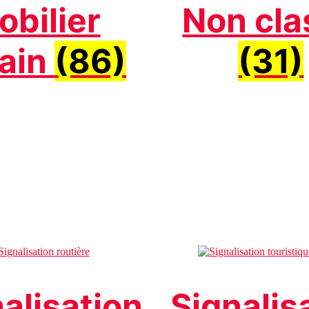
obilier
Non cla
ain
(86)
(31)
alisation
Signalis