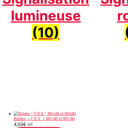
lumineuse
r
(10)
Brides » CEA » 80×40 et 80×80
4,50
€
HT