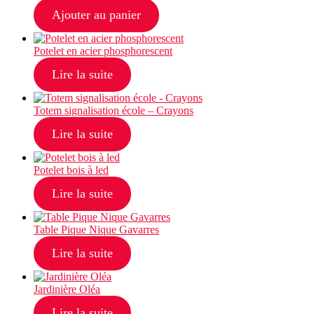
Ajouter au panier
Potelet en acier phosphorescent
Lire la suite
Totem signalisation école – Crayons
Lire la suite
Potelet bois à led
Lire la suite
Table Pique Nique Gavarres
Lire la suite
Jardinière Oléa
Lire la suite