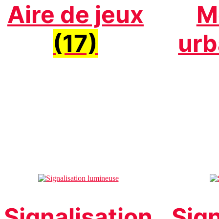
Aire de jeux
M
(17)
urb
Signalisation
Sign