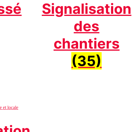
ssé
Signalisation
des
chantiers
(35)
ation