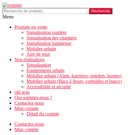
Aller
au
Recherche
Recherche
contenu
pour :
Menu
Produits en vente
Signalisation routière
Signalisation des chantiers
Signalisation lumineuse
Mobilier urbain
Aire de jeux
Nos réalisations
Signalisation
Équipements urbain
Mobilier urbain (Abris, barrières, potelets, bornes)
Mobilier urbain (Bacs à fleurs, corbeilles et bancs)
Accessibilité et sécurité
old actu
Qui sommes-nous ?
Contactez-nous
Mon compte
Détail du compte
Contactez-nous
Mon compte