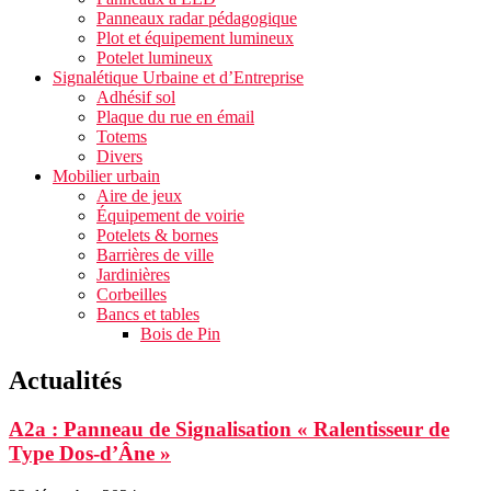
Panneaux radar pédagogique
Plot et équipement lumineux
Potelet lumineux
Signalétique Urbaine et d’Entreprise
Adhésif sol
Plaque du rue en émail
Totems
Divers
Mobilier urbain
Aire de jeux
Équipement de voirie
Potelets & bornes
Barrières de ville
Jardinières
Corbeilles
Bancs et tables
Bois de Pin
Actualités
A2a : Panneau de Signalisation « Ralentisseur de
Type Dos-d’Âne »